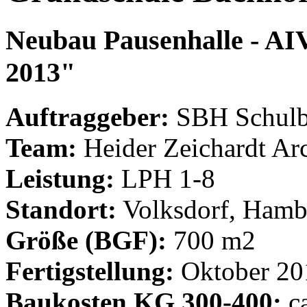
Neubau Pausenhalle - AI
2013"
Auftraggeber:
SBH Schulb
Team:
Heider Zeichardt Arc
Leistung:
LPH 1-8
Standort:
Volksdorf, Hamb
Größe (BGF):
700 m2
Fertigstellung:
Oktober 20
Baukosten KG 300-400:
ca