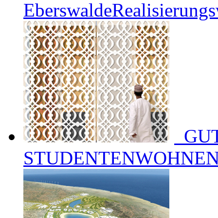
Eberswalde
Realisierungs
GU
STUDENTENWOHNE