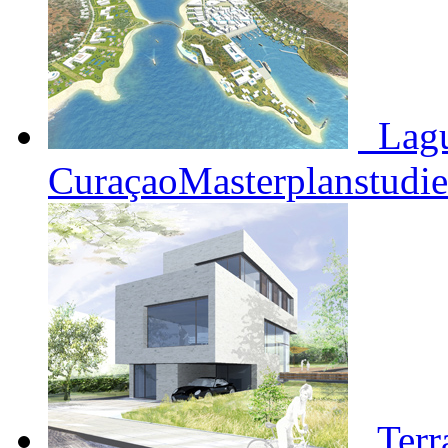
Lag
Curaçao
Masterplanstudie
Terr